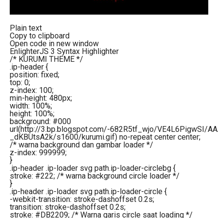
Plain text
Copy to clipboard
Open code in new window
EnlighterJS 3 Syntax Highlighter
/* KURUMI THEME */
.ip-header {
position: fixed;
top: 0;
z-index: 100;
min-height: 480px;
width: 100%;
height: 100%;
background: #000
url(http://3.bp.blogspot.com/-682R5tf_wjo/VE4L6PigwSI/A
_dKBUtsA2k/s1600/kurumi.gif) no-repeat center center;
/* warna background dan gambar loader */
z-index: 999999;
}
.ip-header .ip-loader svg path.ip-loader-circlebg {
stroke: #222; /* warna background circle loader */
}
.ip-header .ip-loader svg path.ip-loader-circle {
-webkit-transition: stroke-dashoffset 0.2s;
transition: stroke-dashoffset 0.2s;
stroke: #DB2209; /* Warna garis circle saat loading */