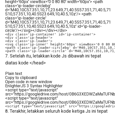
height='60px' viewBox='0 0 80 80' width='60px'> <path
class='ip-loader-circlebg'
d='M40,10C57.351,10,71,23.649,71,40.5S57.351,71,40.5,71
S10,57.351,10,40.5S23.649,10,40.5,10z'/> <path
class='ip-loader-circle'
d='M40,10C57.351,10,71,23.649,71,40.5S57.351,71,40.5,71
S10,57.351,10,40.5S23.649,10,40.5,10z' id='ip-loader-
circle'/></svg></div></div></div>
<div class='ip-container' id='ip-container'>

<div class='ip-header'>

<div class='ip-loader'>

<svg class='ip-inner' height='60px' viewBox='0 0 80 80
<path class='ip-loader-circlebg' d='M40,10C57.351,10,
<path class='ip-loader-circle' d='M40,10C57.351,10,71
7. Setelah itu, letakkan kode Js dibawah ini tepat
diatas kode </head>
Plain text
Copy to clipboard
Open code in new window
EnlighterJS 3 Syntax Highlighter
<
script
type
=
”text/javascript”
src
=
”https://googledrive.com/host/0B6G3XEDWZaMaTUF
<script type=”text/javascript”
src=”https://googledrive.com/host/0B6G3XEDWZaMaTUF
<script type=”text/javascript” src=”https://googledri
8. Terakhir, letakkan seluruh kode ketiga Js ini tepat