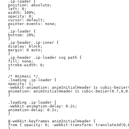
 .ip-loader {

 position: absolute;

 left: 0;

 width: 100%;

 opacity: 0;

 cursor: default;

 pointer-events: none;

 }

 .ip-loader {

 bottom: 20%;

 }

 .ip-header .ip-inner {

 display: block;

 margin: 0 auto;

 }

 .ip-header .ip-loader svg path {

 fill: none;

 stroke-width: 6;

 }

 /* Animasi */

 .loading .ip-loader {

 opacity: 1;

 -webkit-animation: animInitialHeader 1s cubic-bezier(
 animation: animInitialHeader 1s cubic-bezier(0.7,0,0.
 }

 .loading .ip-loader {

 -webkit-animation-delay: 0.2s;

 animation-delay: 0.2s;

 }

 @-webkit-keyframes animInitialHeader {

 from { opacity: 0; -webkit-transform: translate3d(0,8
 }
