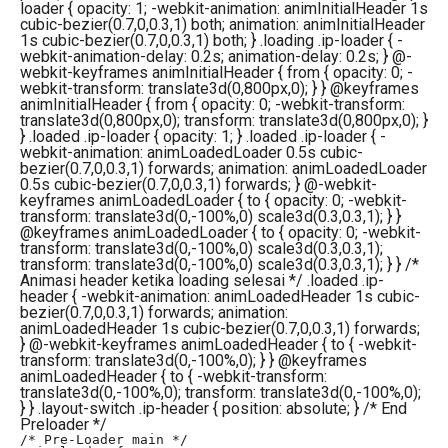
loader { opacity: 1; -webkit-animation: animInitialHeader 1s
cubic-bezier(0.7,0,0.3,1) both; animation: animInitialHeader
1s cubic-bezier(0.7,0,0.3,1) both; } .loading .ip-loader { -
webkit-animation-delay: 0.2s; animation-delay: 0.2s; } @-
webkit-keyframes animInitialHeader { from { opacity: 0; -
webkit-transform: translate3d(0,800px,0); } } @keyframes
animInitialHeader { from { opacity: 0; -webkit-transform:
translate3d(0,800px,0); transform: translate3d(0,800px,0); }
} .loaded .ip-loader { opacity: 1; } .loaded .ip-loader { -
webkit-animation: animLoadedLoader 0.5s cubic-
bezier(0.7,0,0.3,1) forwards; animation: animLoadedLoader
0.5s cubic-bezier(0.7,0,0.3,1) forwards; } @-webkit-
keyframes animLoadedLoader { to { opacity: 0; -webkit-
transform: translate3d(0,-100%,0) scale3d(0.3,0.3,1); } }
@keyframes animLoadedLoader { to { opacity: 0; -webkit-
transform: translate3d(0,-100%,0) scale3d(0.3,0.3,1);
transform: translate3d(0,-100%,0) scale3d(0.3,0.3,1); } } /*
Animasi header ketika loading selesai */ .loaded .ip-
header { -webkit-animation: animLoadedHeader 1s cubic-
bezier(0.7,0,0.3,1) forwards; animation:
animLoadedHeader 1s cubic-bezier(0.7,0,0.3,1) forwards;
} @-webkit-keyframes animLoadedHeader { to { -webkit-
transform: translate3d(0,-100%,0); } } @keyframes
animLoadedHeader { to { -webkit-transform:
translate3d(0,-100%,0); transform: translate3d(0,-100%,0);
} } .layout-switch .ip-header { position: absolute; } /* End
Preloader */
/* Pre-Loader main */
