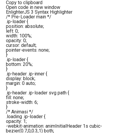
Copy to clipboard
Open code in new window
EnlighterJS 3 Syntax Highlighter
/* Pre-Loader main */
.ip-loader {
position: absolute;
left: 0;
width: 100%;
opacity: 0;
cursor: default;
pointer-events: none;
}
.ip-loader {
bottom: 20%;
}
.ip-header .ip-inner {
display: block;
margin: 0 auto;
}
.ip-header .ip-loader svg path {
fill: none;
stroke-width: 6;
}
/* Animasi */
.loading .ip-loader {
opacity: 1;
-webkit-animation: animInitialHeader 1s cubic-
bezier(0.7,0,0.3,1) both;