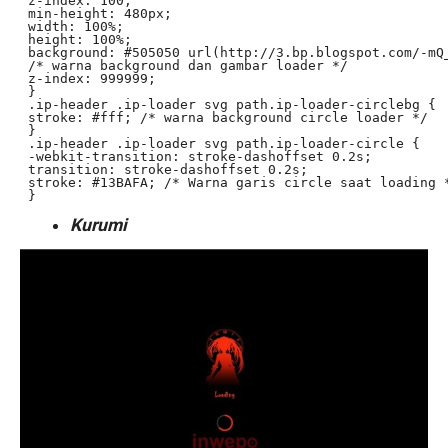
 z-index: 100;

 min-height: 480px;

 width: 100%;

 height: 100%;

 background: #505050 url(http://3.bp.blogspot.com/-mQ
 /* warna background dan gambar loader */

 z-index: 999999;

 }

 .ip-header .ip-loader svg path.ip-loader-circlebg {

 stroke: #fff; /* warna background circle loader */

 }

 .ip-header .ip-loader svg path.ip-loader-circle {

 -webkit-transition: stroke-dashoffset 0.2s;

 transition: stroke-dashoffset 0.2s;

 stroke: #13BAFA; /* Warna garis circle saat loading *
Kurumi