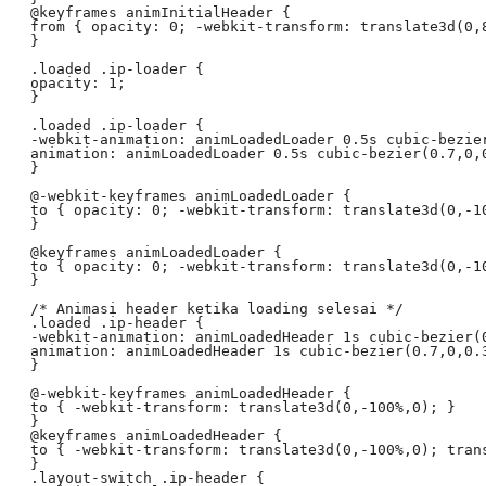
 @keyframes animInitialHeader {

 from { opacity: 0; -webkit-transform: translate3d(0,8
 }

 .loaded .ip-loader {

 opacity: 1;

 }

 .loaded .ip-loader {

 -webkit-animation: animLoadedLoader 0.5s cubic-bezier
 animation: animLoadedLoader 0.5s cubic-bezier(0.7,0,0
 }

 @-webkit-keyframes animLoadedLoader {

 to { opacity: 0; -webkit-transform: translate3d(0,-10
 }

 @keyframes animLoadedLoader {

 to { opacity: 0; -webkit-transform: translate3d(0,-1
 }

 /* Animasi header ketika loading selesai */

 .loaded .ip-header {

 -webkit-animation: animLoadedHeader 1s cubic-bezier(0
 animation: animLoadedHeader 1s cubic-bezier(0.7,0,0.3
 }

 @-webkit-keyframes animLoadedHeader {

 to { -webkit-transform: translate3d(0,-100%,0); }

 }

 @keyframes animLoadedHeader {

 to { -webkit-transform: translate3d(0,-100%,0); trans
 }

 .layout-switch .ip-header {
