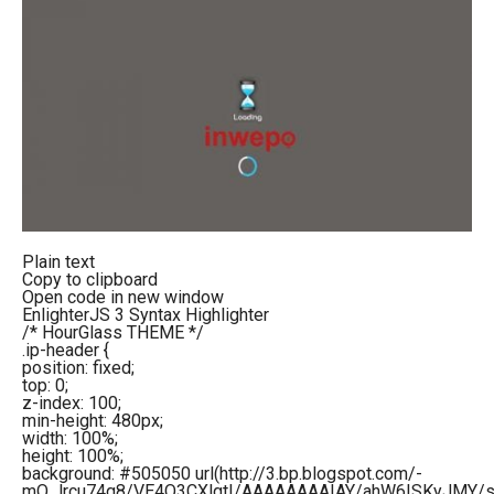
Plain text
Copy to clipboard
Open code in new window
EnlighterJS 3 Syntax Highlighter
/* HourGlass THEME */
.ip-header {
position: fixed;
top: 0;
z-index: 100;
min-height: 480px;
width: 100%;
height: 100%;
background: #505050 url(http://3.bp.blogspot.com/-
mQ_lrcu74q8/VE4Q3CXlgtI/AAAAAAAAIAY/ahW6ISKyJMY/s16