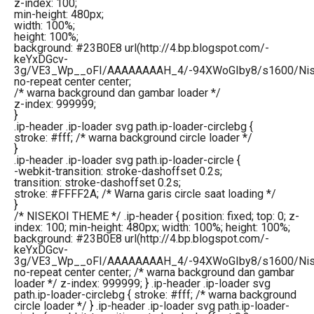
z-index: 100;
min-height: 480px;
width: 100%;
height: 100%;
background: #23B0E8 url(http://4.bp.blogspot.com/-
keYxDGcv-
3g/VE3_Wp__oFI/AAAAAAAAH_4/-94XWoGIby8/s1600/Nisek
no-repeat center center;
/* warna background dan gambar loader */
z-index: 999999;
}
.ip-header .ip-loader svg path.ip-loader-circlebg {
stroke: #fff; /* warna background circle loader */
}
.ip-header .ip-loader svg path.ip-loader-circle {
-webkit-transition: stroke-dashoffset 0.2s;
transition: stroke-dashoffset 0.2s;
stroke: #FFFF2A; /* Warna garis circle saat loading */
}
/* NISEKOI THEME */ .ip-header { position: fixed; top: 0; z-
index: 100; min-height: 480px; width: 100%; height: 100%;
background: #23B0E8 url(http://4.bp.blogspot.com/-
keYxDGcv-
3g/VE3_Wp__oFI/AAAAAAAAH_4/-94XWoGIby8/s1600/Nisek
no-repeat center center; /* warna background dan gambar
loader */ z-index: 999999; } .ip-header .ip-loader svg
path.ip-loader-circlebg { stroke: #fff; /* warna background
circle loader */ } .ip-header .ip-loader svg path.ip-loader-