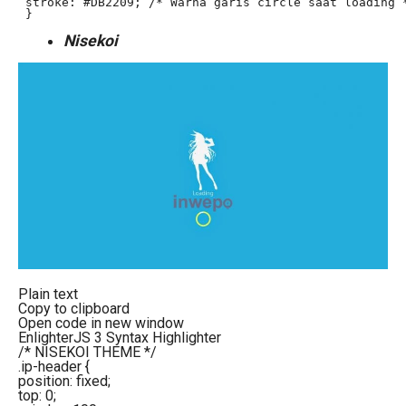
 stroke: #DB2209; /* Warna garis circle saat loading *
 }
Nisekoi
Plain text
Copy to clipboard
Open code in new window
EnlighterJS 3 Syntax Highlighter
/* NISEKOI THEME */
.ip-header {
position: fixed;
top: 0;