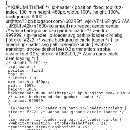
}
/* KURUMI THEME */ .ip-header { position: fixed; top: 0; z-
index: 100; min-height: 480px; width: 100%; height: 100%;
background: #000
url(http://3.bp.blogspot.com/-682R5tf_wjo/VE4L6PigwSI/A
_dKBUtsA2k/s1600/kurumi.gif) no-repeat center center;
/* warna background dan gambar loader */ z-index:
999999; } .ip-header .ip-loader svg path.ip-loader-circlebg
{ stroke: #222; /* warna background circle loader */ } .ip-
header .ip-loader svg path.ip-loader-circle { -webkit-
transition: stroke-dashoffset 0.2s; transition: stroke-
dashoffset 0.2s; stroke: #DB2209; /* Warna garis circle
saat loading */ }
/* KURUMI THEME */

 .ip-header {

 position: fixed;

 top: 0;

 z-index: 100;

 min-height: 480px;

 width: 100%;

 height: 100%;

 background: #000 url(http://3.bp.blogspot.com/-682R5
 /* warna background dan gambar loader */

 z-index: 999999;

 }

 .ip-header .ip-loader svg path.ip-loader-circlebg {

 stroke: #222; /* warna background circle loader */

 }

 .ip-header .ip-loader svg path.ip-loader-circle {

 -webkit-transition: stroke-dashoffset 0.2s;

 transition: stroke-dashoffset 0.2s;
