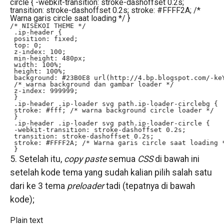
circle { -webkit-transition: stroke-dashoffset 0.2s;
transition: stroke-dashoffset 0.2s; stroke: #FFFF2A; /*
Warna garis circle saat loading */ }
/* NISEKOI THEME */

 .ip-header {

 position: fixed;

 top: 0;

 z-index: 100;

 min-height: 480px;

 width: 100%;

 height: 100%;

 background: #23B0E8 url(http://4.bp.blogspot.com/-ke
 /* warna background dan gambar loader */

 z-index: 999999;

 }

 .ip-header .ip-loader svg path.ip-loader-circlebg {

 stroke: #fff; /* warna background circle loader */

 }

 .ip-header .ip-loader svg path.ip-loader-circle {

 -webkit-transition: stroke-dashoffset 0.2s;

 transition: stroke-dashoffset 0.2s;

 stroke: #FFFF2A; /* Warna garis circle saat loading *
5. Setelah itu,
copy paste
semua
CSS
di bawah ini
setelah kode tema yang sudah kalian pilih salah satu
dari ke 3 tema
preloader
tadi (tepatnya di bawah
kode);
Plain text