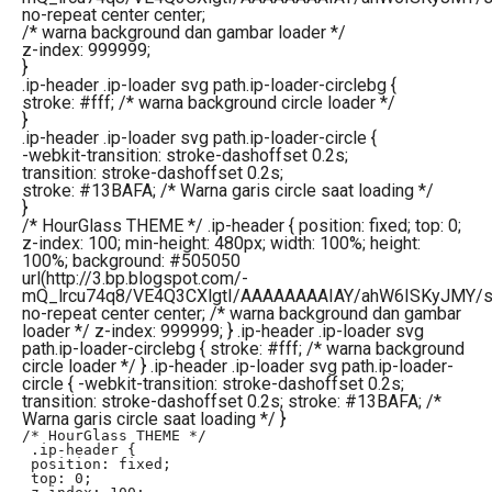
no-repeat center center;
/* warna background dan gambar loader */
z-index: 999999;
}
.ip-header .ip-loader svg path.ip-loader-circlebg {
stroke: #fff; /* warna background circle loader */
}
.ip-header .ip-loader svg path.ip-loader-circle {
-webkit-transition: stroke-dashoffset 0.2s;
transition: stroke-dashoffset 0.2s;
stroke: #13BAFA; /* Warna garis circle saat loading */
}
/* HourGlass THEME */ .ip-header { position: fixed; top: 0;
z-index: 100; min-height: 480px; width: 100%; height:
100%; background: #505050
url(http://3.bp.blogspot.com/-
mQ_lrcu74q8/VE4Q3CXlgtI/AAAAAAAAIAY/ahW6ISKyJMY/s16
no-repeat center center; /* warna background dan gambar
loader */ z-index: 999999; } .ip-header .ip-loader svg
path.ip-loader-circlebg { stroke: #fff; /* warna background
circle loader */ } .ip-header .ip-loader svg path.ip-loader-
circle { -webkit-transition: stroke-dashoffset 0.2s;
transition: stroke-dashoffset 0.2s; stroke: #13BAFA; /*
Warna garis circle saat loading */ }
/* HourGlass THEME */

 .ip-header {

 position: fixed;

 top: 0;
