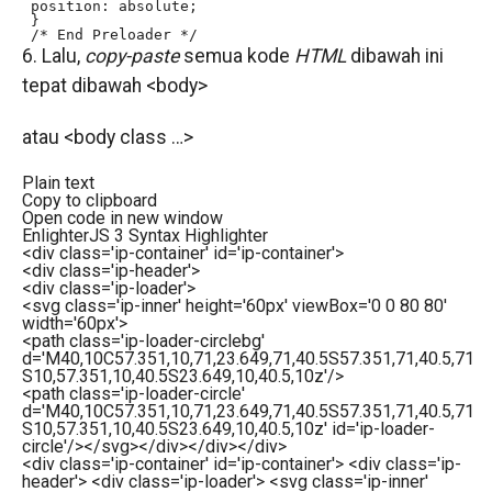
 position: absolute;

 }

 /* End Preloader */
6. Lalu,
copy-paste
semua kode
HTML
dibawah ini
tepat dibawah <body>
atau <body class …>
Plain text
Copy to clipboard
Open code in new window
EnlighterJS 3 Syntax Highlighter
<
div
class
=
'ip-container'
id
=
'ip-container'
>
<
div
class
=
'ip-header'
>
<
div
class
=
'ip-loader'
>
<
svg
class
=
'ip-inner'
height
=
'60px'
viewBox
=
'0 0 80 80'
width
=
'60px'
>
<
path
class
=
'ip-loader-circlebg'
d
=
'M40,10C57.351,10,71,23.649,71,40.5S57.351,71,40.5,71
S10,57.351,10,40.5S23.649,10,40.5,10z'
/>
<
path
class
=
'ip-loader-circle'
d
=
'M40,10C57.351,10,71,23.649,71,40.5S57.351,71,40.5,71
S10,57.351,10,40.5S23.649,10,40.5,10z'
id
=
'ip-loader-
circle'
/>
</
svg
>
</
div
>
</
div
>
</
div
>
<div class='ip-container' id='ip-container'> <div class='ip-
header'> <div class='ip-loader'> <svg class='ip-inner'