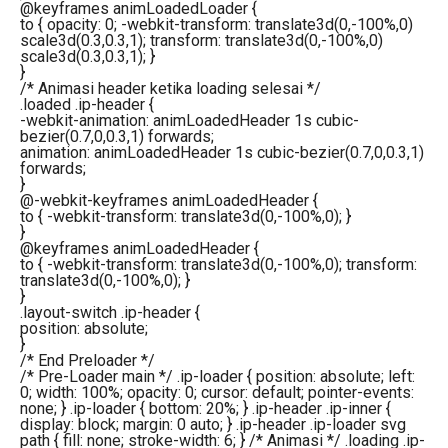
@keyframes animLoadedLoader {
to { opacity: 0; -webkit-transform: translate3d(0,-100%,0)
scale3d(0.3,0.3,1); transform: translate3d(0,-100%,0)
scale3d(0.3,0.3,1); }
}
/* Animasi header ketika loading selesai */
.loaded .ip-header {
-webkit-animation: animLoadedHeader 1s cubic-
bezier(0.7,0,0.3,1) forwards;
animation: animLoadedHeader 1s cubic-bezier(0.7,0,0.3,1)
forwards;
}
@-webkit-keyframes animLoadedHeader {
to { -webkit-transform: translate3d(0,-100%,0); }
}
@keyframes animLoadedHeader {
to { -webkit-transform: translate3d(0,-100%,0); transform:
translate3d(0,-100%,0); }
}
.layout-switch .ip-header {
position: absolute;
}
/* End Preloader */
/* Pre-Loader main */ .ip-loader { position: absolute; left:
0; width: 100%; opacity: 0; cursor: default; pointer-events:
none; } .ip-loader { bottom: 20%; } .ip-header .ip-inner {
display: block; margin: 0 auto; } .ip-header .ip-loader svg
path { fill: none; stroke-width: 6; } /* Animasi */ .loading .ip-