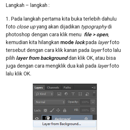
Langkah – langkah :
1. Pada langkah pertama kita buka terlebih dahulu
foto
close up
yang akan dijadikan
typography
di
photoshop dengan cara klik menu
file > open
,
kemudian kita hilangkan
mode
lock
pada
layer
foto
tersebut dengan cara klik kanan pada
layer
foto lalu
pilih
layer from background
dan klik OK, atau bisa
juga dengan cara mengklik dua kali pada
layer
foto
lalu klik OK.