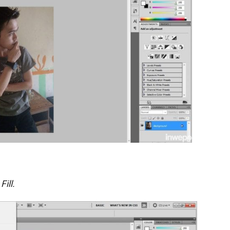
h
Fill.