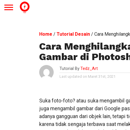
Home
/
Tutorial Desain
/
Cara Menghilangk
Cara Menghilangka
Gambar di Photos
Tutorial By
Tedz_Art
Last updated on Maret 31st, 2021
Suka foto-foto? atau suka mengambil gam
juga mengambil gambar dari Google past
adanya gangguan dari objek lain, tetapi t
karena tidak sengaja terbawa saat melak