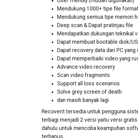
User friendly (mudah digunakan)
Mendukung 1000+ tipe file format
Mendukung semua tipe memori ha
Deep scan & Dapat pratinjau file
Mendapatkan dukungan teknikal v
Dapat membuat bootable disk/U
Dapat recovery data dari PC yang
Dapat memperbaiki video yang ru
Advance video recovery
Scan video fragments
Support all loss scenarios
Solve grey screen of death
dan masih banyak lagi
Recoverit tersedia untuk pengguna si
terbagi menjadi 2 versi yaitu versi grat
dahulu untuk mencoba keampuhan softwar
terhapus.