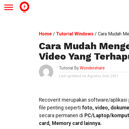
Home
/
Tutorial Windows
/
Cara Mudah Men
Cara Mudah Mengem
Video Yang Terhap
Tutorial By
Wondershare
Last updated on Agustus 2nd, 2021
Recoverit merupakan software/aplikasi 
file penting seperti
foto, video, dokume
secara permanen di
PC/Laptop/kompute
card, Memory card lainnya.