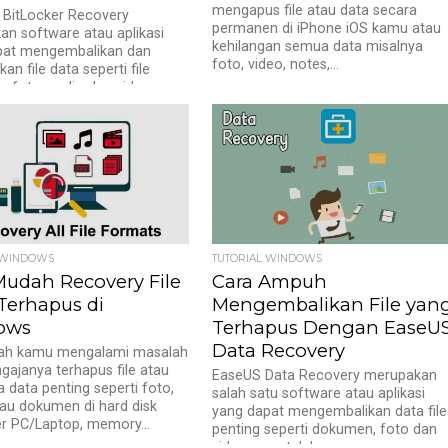
mengapus file atau data secara
 BitLocker Recovery
permanen di iPhone iOS kamu atau
n software atau aplikasi
kehilangan semua data misalnya
pat mengembalikan dan
foto, video, notes,...
n file data seperti file
 foto, audio dan video
 WINDOWS
TUTORIAL WINDOWS
Mudah Recovery File
Cara Ampuh
Terhapus di
Mengembalikan File yan
ows
Terhapus Dengan EaseU
Data Recovery
ah kamu mengalami masalah
ngajanya terhapus file atau
EaseUS Data Recovery merupakan
a data penting seperti foto,
salah satu software atau aplikasi
tau dokumen di hard disk
yang dapat mengembalikan data file
r PC/Laptop, memory...
penting seperti dokumen, foto dan
video yang telah...