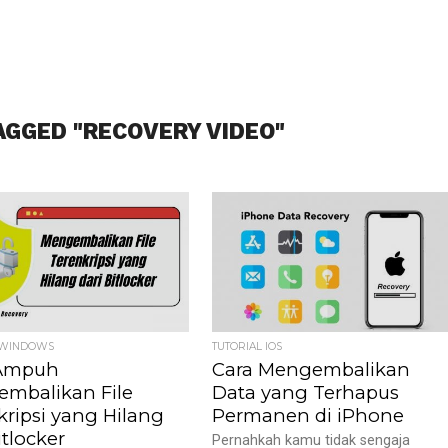
AGGED "RECOVERY VIDEO"
 WINDOWS
TUTORIAL IOS
 Ampuh
Cara Mengembalikan
mbalikan File
Data yang Terhapus
kripsi yang Hilang
Permanen di iPhone
itlocker
Pernahkah kamu tidak sengaja