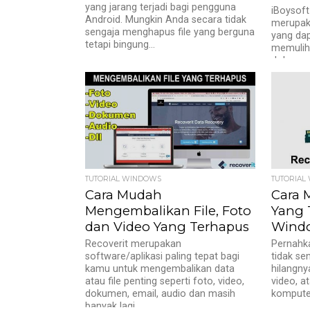
yang jarang terjadi bagi pengguna
iBoysoft
Android. Mungkin Anda secara tidak
merupaka
sengaja menghapus file yang berguna
yang da
tetapi bingung...
memulihka
dokumen,
yang...
TUTORIAL WINDOWS
TUTORIAL
Cara Mudah
Cara 
Mengembalikan File, Foto
Yang 
dan Video Yang Terhapus
Wind
Recoverit merupakan
Pernahk
software/aplikasi paling tepat bagi
tidak se
kamu untuk mengembalikan data
hilangny
atau file penting seperti foto, video,
video, a
dokumen, email, audio dan masih
kompute
banyak lagi...