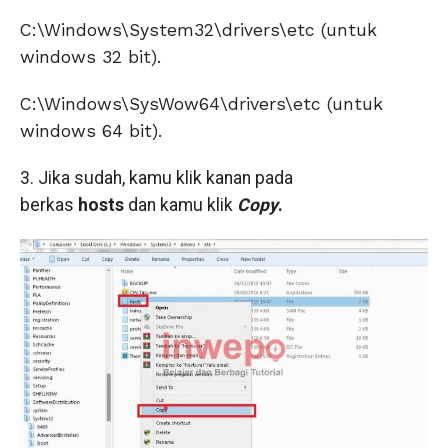
C:\Windows\System32\drivers\etc (untuk
windows 32 bit).
C:\Windows\SysWow64\drivers\etc (untuk
windows 64 bit).
3. Jika sudah, kamu klik kanan pada
berkas
hosts
dan kamu klik
Copy
.