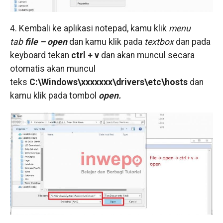
4. Kembali ke aplikasi notepad, kamu klik
menu
tab
file – open
dan kamu klik pada
textbox
dan pada
keyboard tekan
ctrl + v
dan akan muncul secara
otomatis akan muncul
teks
C:\Windows\xxxxxxx\drivers\etc\hosts
dan
kamu klik pada tombol
open.