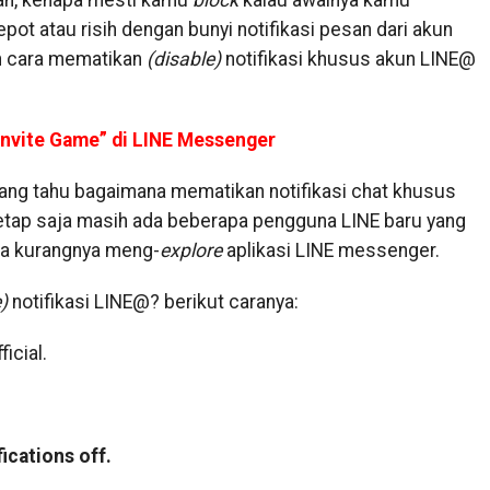
lah, kenapa mesti kamu
block
kalau awalnya kamu
ot atau risih dengan bunyi notifikasi pesan dari akun
n cara mematikan
(disable)
notifikasi khusus akun LINE@
Invite Game” di LINE Messenger
ang tahu bagaimana mematikan notifikasi chat khusus
 tetap saja masih ada beberapa pengguna LINE baru yang
ena kurangnya meng-
explore
aplikasi LINE messenger.
)
notifikasi LINE@? berikut caranya:
icial.
fications off.