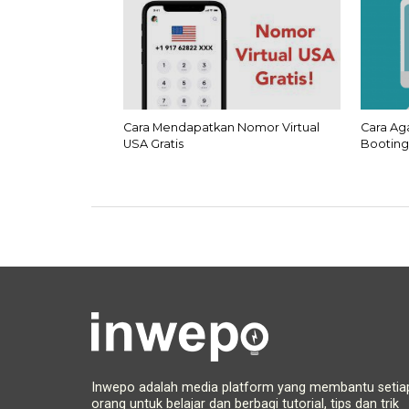
Cara Mendapatkan Nomor Virtual
Cara Ag
USA Gratis
Booting
Inwepo adalah media platform yang membantu setia
orang untuk belajar dan berbagi tutorial, tips dan trik