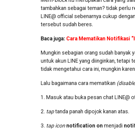
Mem-
block
itu merupakan cara yang sa
tambahkan sebagai teman? tidak perlu rep
LINE@ official sebenarnya cukup denga
tersebut sudah beres.
Baca juga:
Cara Mematikan Notifikasi “
Mungkin sebagian orang sudah banyak y
untuk akun LINE yang diinginkan, tetapi
tidak mengetahui cara ini, mungkin kar
Lalu bagaimana cara mematikan
(disable
1. Masuk atau buka pesan chat LINE@ off
2.
tap
tanda panah dipojok kanan atas.
3.
tap icon
notification on
menjadi
noti