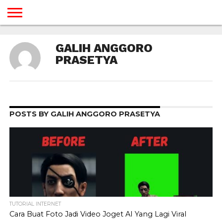
BERANDA
TUTORIAL
TUTORIAL
TUTORIAL
TUTORIAL
TUTORIAL
TUTORIAL
TUTORIAL
TUTORIAL
TUTORIAL
TUTORIAL
TUTORIAL
TUTORIAL
TUTORIAL
TUTORIAL
TUTORIAL
GALIH ANGGORO
GAMES
DESAIN
ANDROID
IOS
YOUTUBE
INTERNET
WINDOWS
LINUX
MACINTOSH
MESSENGER
BLOGSPOT
WORDPRESS
PEMROGRAMAN
SEO
WEB
SERVER
PRASETYA
POSTS BY GALIH ANGGORO PRASETYA
TUTORIAL INTERNET
Cara Buat Foto Jadi Video Joget AI Yang Lagi Viral