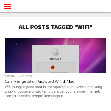
BERANDA
TUTORIAL
TUTORIAL
TUTORIAL
TUTORIAL
TUTORIAL
TUTORIAL
TUTORIAL
TUTORIAL
TUTORIAL
TUTORIAL
TUTORIAL
TUTORIAL
TUTORIAL
TUTORIAL
TUTORIAL
GAMES
DESAIN
ANDROID
IOS
YOUTUBE
INTERNET
WINDOWS
LINUX
MACINTOSH
MESSENGER
BLOGSPOT
WORDPRESS
PEMROGRAMAN
SEO
WEB
ALL POSTS TAGGED "WIFI"
SERVER
TUTORIAL MACINTOSH
Cara Mengetahui Password Wifi di Mac
Wifi mungkin pada saat ini merupakan suatu kebutuhan yang
wajib khususnya untuk kamu para pengguna akses internet.
Hampir di setiap tempat kemanapun...