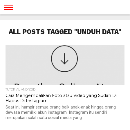
BERANDA
TUTORIAL
TUTORIAL
TUTORIAL
TUTORIAL
TUTORIAL
TUTORIAL
TUTORIAL
TUTORIAL
TUTORIAL
TUTORIAL
TUTORIAL
TUTORIAL
TUTORIAL
TUTORIAL
TUTORIAL
GAMES
DESAIN
ANDROID
IOS
YOUTUBE
INTERNET
WINDOWS
LINUX
MACINTOSH
MESSENGER
BLOGSPOT
WORDPRESS
PEMROGRAMAN
SEO
WEB
ALL POSTS TAGGED "UNDUH DATA"
SERVER
TUTORIAL ANDROID
Cara Mengembalikan Foto atau Video yang Sudah Di
Hapus Di Instagram
Saat ini, hampir semua orang baik anak-anak hingga orang
dewasa memiliki akun instagram. Instagram itu sendiri
merupakan salah satu sosial media yang...