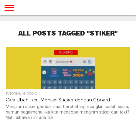
BERANDA
TUTORIAL
TUTORIAL
TUTORIAL
TUTORIAL
TUTORIAL
TUTORIAL
TUTORIAL
TUTORIAL
TUTORIAL
TUTORIAL
TUTORIAL
TUTORIAL
TUTORIAL
TUTORIAL
TUTORIAL
GAMES
DESAIN
ANDROID
IOS
YOUTUBE
INTERNET
WINDOWS
LINUX
MACINTOSH
MESSENGER
BLOGSPOT
WORDPRESS
PEMROGRAMAN
SEO
WEB
ALL POSTS TAGGED "STIKER"
SERVER
TUTORIAL ANDROID
Cara Ubah Text Menjadi Sticker dengan Gboard
Mengirim stiker gambar saat berchatting mungkin sudah biasa,
namun bagaimana jika kita mencoba mengirim stiker dari text?
Nah, dibawah ini ada trik...