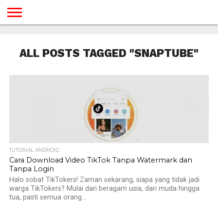
BERANDA
TUTORIAL
TUTORIAL
TUTORIAL
TUTORIAL
TUTORIAL
TUTORIAL
TUTORIAL
TUTORIAL
TUTORIAL
TUTORIAL
TUTORIAL
TUTORIAL
TUTORIAL
TUTORIAL
TUTORIAL
GAMES
DESAIN
ANDROID
IOS
YOUTUBE
INTERNET
WINDOWS
LINUX
MACINTOSH
MESSENGER
BLOGSPOT
WORDPRESS
PEMROGRAMAN
SEO
WEB
ALL POSTS TAGGED "SNAPTUBE"
SERVER
TUTORIAL ANDROID
Cara Download Video TikTok Tanpa Watermark dan
Tanpa Login
Halo sobat TikTokers! Zaman sekarang, siapa yang tidak jadi
warga TikTokers? Mulai dari beragam usia, dari muda hingga
tua, pasti semua orang...