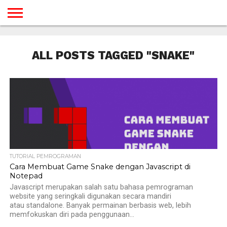
BERANDA
TUTORIAL
TUTORIAL
TUTORIAL
TUTORIAL
TUTORIAL
TUTORIAL
TUTORIAL
TUTORIAL
TUTORIAL
TUTORIAL
TUTORIAL
TUTORIAL
TUTORIAL
TUTORIAL
TUTORIAL
GAMES
DESAIN
ANDROID
IOS
YOUTUBE
INTERNET
WINDOWS
LINUX
MACINTOSH
MESSENGER
BLOGSPOT
WORDPRESS
PEMROGRAMAN
SEO
WEB
ALL POSTS TAGGED "SNAKE"
SERVER
TUTORIAL PEMROGRAMAN
Cara Membuat Game Snake dengan Javascript di
Notepad
Javascript merupakan salah satu bahasa pemrograman
website yang seringkali digunakan secara mandiri
atau standalone. Banyak permainan berbasis web, lebih
memfokuskan diri pada penggunaan...