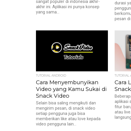
sangat populer di indonesia akhir-
durasi y
akhir ini. Aplikasi ini punya konsep
pengguna
yang sama...
berkomu
pesan di 
TUTORIAL ANDROID
TUTORIAL
Cara Menyembunyikan
Cara L
Video yang Kamu Sukai di
Snack
Snack Video
Beberapa
aplikasi
Selain bisa saling mengikuti dan
fitur bar
mengirim pesan, di snack video
atau liv
setiap pengguna juga bisa
langsung,
memberikan like atau love kepada
video pengguna lain...