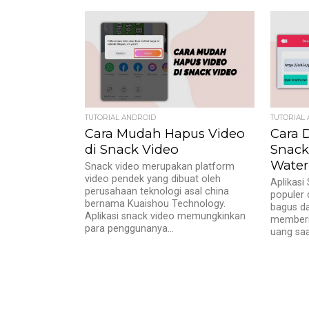
TUTORIAL ANDROID
TUTORIAL
Cara Mudah Hapus Video
Cara 
di Snack Video
Snack
Wate
Snack video merupakan platform
video pendek yang dibuat oleh
Aplikasi
perusahaan teknologi asal china
populer 
bernama Kuaishou Technology.
bagus da
Aplikasi snack video memungkinkan
memberi
para penggunanya...
uang saat