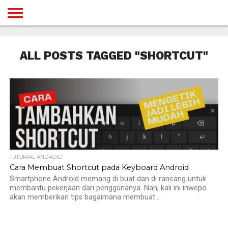
BERANDA
TUTORIAL
TUTORIAL
TUTORIAL
TUTORIAL
TUTORIAL
TUTORIAL
TUTORIAL
TUTORIAL
TUTORIAL
TUTORIAL
TUTORIAL
TUTORIAL
TUTORIAL
TUTORIAL
TUTORIAL
GAMES
DESAIN
ANDROID
IOS
YOUTUBE
INTERNET
WINDOWS
LINUX
MACINTOSH
MESSENGER
BLOGSPOT
WORDPRESS
PEMROGRAMAN
SEO
WEB
ALL POSTS TAGGED "SHORTCUT"
SERVER
TUTORIAL ANDROID
Cara Membuat Shortcut pada Keyboard Android
Smartphone Android memang di buat dan di rancang untuk
membantu pekerjaan dari penggunanya. Nah, kali ini inwepo
akan memberikan tips bagaimana membuat...