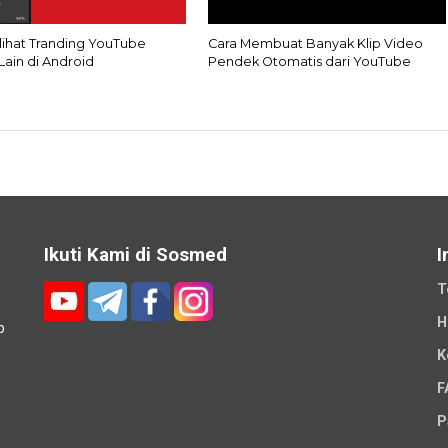
lihat Tranding YouTube
Cara Membuat Banyak Klip Video
Lain di Android
Pendek Otomatis dari YouTube
Ikuti Kami di Sosmed
I
T
H
p
K
-
F
P