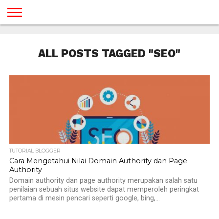
BERANDA
TUTORIAL
TUTORIAL
TUTORIAL
TUTORIAL
TUTORIAL
TUTORIAL
TUTORIAL
TUTORIAL
TUTORIAL
TUTORIAL
TUTORIAL
TUTORIAL
TUTORIAL
TUTORIAL
TUTORIAL
GAMES
DESAIN
ANDROID
IOS
YOUTUBE
INTERNET
WINDOWS
LINUX
MACINTOSH
MESSENGER
BLOGSPOT
WORDPRESS
PEMROGRAMAN
SEO
WEB
ALL POSTS TAGGED "SEO"
SERVER
TUTORIAL BLOGGER
Cara Mengetahui Nilai Domain Authority dan Page
Authority
Domain authority dan page authority merupakan salah satu
penilaian sebuah situs website dapat memperoleh peringkat
pertama di mesin pencari seperti google, bing,...