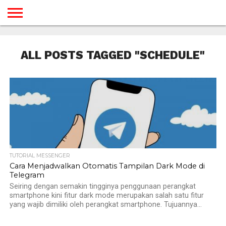
BERANDA
TUTORIAL
TUTORIAL
TUTORIAL
TUTORIAL
TUTORIAL
TUTORIAL
TUTORIAL
TUTORIAL
TUTORIAL
TUTORIAL
TUTORIAL
TUTORIAL
TUTORIAL
TUTORIAL
TUTORIAL
GAMES
DESAIN
ANDROID
IOS
YOUTUBE
INTERNET
WINDOWS
LINUX
MACINTOSH
MESSENGER
BLOGSPOT
WORDPRESS
PEMROGRAMAN
SEO
WEB
ALL POSTS TAGGED "SCHEDULE"
SERVER
TUTORIAL MESSENGER
Cara Menjadwalkan Otomatis Tampilan Dark Mode di
Telegram
Seiring dengan semakin tingginya penggunaan perangkat
smartphone kini fitur dark mode merupakan salah satu fitur
yang wajib dimiliki oleh perangkat smartphone. Tujuannya...