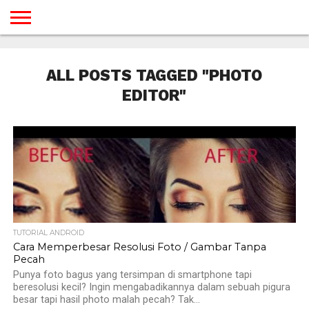
BERANDA
TUTORIAL
TUTORIAL
TUTORIAL
TUTORIAL
TUTORIAL
TUTORIAL
TUTORIAL
TUTORIAL
TUTORIAL
TUTORIAL
TUTORIAL
TUTORIAL
TUTORIAL
TUTORIAL
TUTORIAL
GAMES
DESAIN
ANDROID
IOS
YOUTUBE
INTERNET
WINDOWS
LINUX
MACINTOSH
MESSENGER
BLOGSPOT
WORDPRESS
PEMROGRAMAN
SEO
WEB
ALL POSTS TAGGED "PHOTO
SERVER
EDITOR"
TUTORIAL ANDROID
Cara Memperbesar Resolusi Foto / Gambar Tanpa
Pecah
Punya foto bagus yang tersimpan di smartphone tapi
beresolusi kecil? Ingin mengabadikannya dalam sebuah pigura
besar tapi hasil photo malah pecah? Tak...