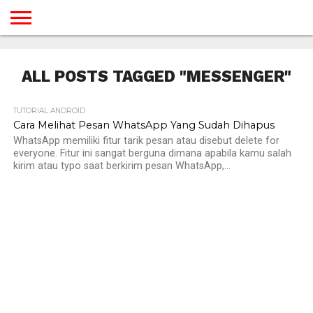
BERANDA
TUTORIAL
TUTORIAL
TUTORIAL
TUTORIAL
TUTORIAL
TUTORIAL
TUTORIAL
TUTORIAL
TUTORIAL
TUTORIAL
TUTORIAL
TUTORIAL
TUTORIAL
TUTORIAL
TUTORIAL
GAMES
DESAIN
ANDROID
IOS
YOUTUBE
INTERNET
WINDOWS
LINUX
MACINTOSH
MESSENGER
BLOGSPOT
WORDPRESS
PEMROGRAMAN
SEO
WEB
ALL POSTS TAGGED "MESSENGER"
SERVER
TUTORIAL ANDROID
Cara Melihat Pesan WhatsApp Yang Sudah Dihapus
WhatsApp memiliki fitur tarik pesan atau disebut delete for
everyone. Fitur ini sangat berguna dimana apabila kamu salah
kirim atau typo saat berkirim pesan WhatsApp,...