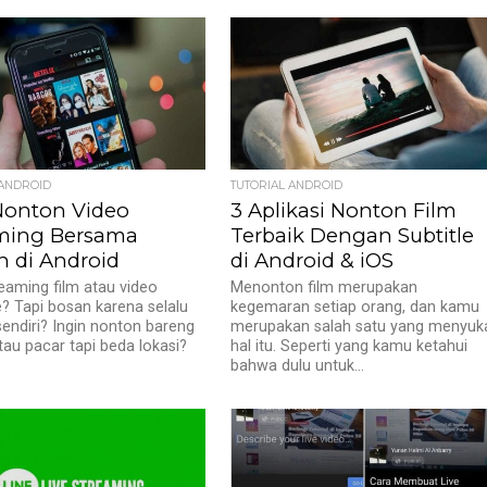
 ANDROID
TUTORIAL ANDROID
Nonton Video
3 Aplikasi Nonton Film
ming Bersama
Terbaik Dengan Subtitle
 di Android
di Android & iOS
eaming film atau video
Menonton film merupakan
 Tapi bosan karena selalu
kegemaran setiap orang, dan kamu
endiri? Ingin nonton bareng
merupakan salah satu yang menyuk
au pacar tapi beda lokasi?
hal itu. Seperti yang kamu ketahui
.
bahwa dulu untuk...