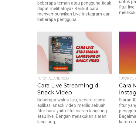
untuk pa
beberapa teman atau pengguna tidak
fitur li
dapat melihatnya? Berikut cara
melakukan
menyembunyikan Live Instagram dari
beberapa pengguna...
TUTORIAL ANDROID
TUTORIAL
Cara Live Streaming di
Cara 
Snack Video
Insta
Beberapa waktu lalu, secara resmi
Siaran I
aplikasi snack video merilis sebuah
fitur ya
fitur baru yaitu fitur siaran langsung
pengguna
atau live. Dengan melakukan siaran
Bagaiman
langsung,...
kamu dap