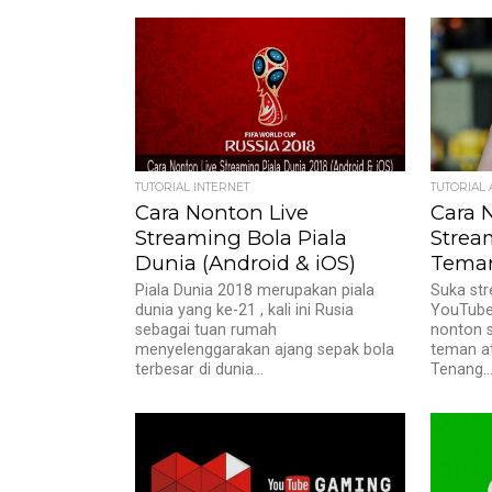
TUTORIAL INTERNET
TUTORIAL
Cara Nonton Live
Cara 
Streaming Bola Piala
Strea
Dunia (Android & iOS)
Teman
Piala Dunia 2018 merupakan piala
Suka str
dunia yang ke-21 , kali ini Rusia
YouTube?
sebagai tuan rumah
nonton s
menyelenggarakan ajang sepak bola
teman at
terbesar di dunia...
Tenang..