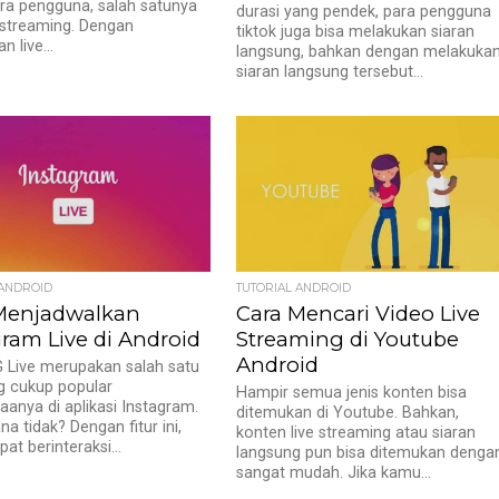
ra pengguna, salah satunya
durasi yang pendek, para pengguna
ve streaming. Dengan
tiktok juga bisa melakukan siaran
 live...
langsung, bahkan dengan melakuka
siaran langsung tersebut...
 ANDROID
TUTORIAL ANDROID
Menjadwalkan
Cara Mencari Video Live
gram Live di Android
Streaming di Youtube
Android
G Live merupakan salah satu
ng cukup popular
Hampir semua jenis konten bisa
anya di aplikasi Instagram.
ditemukan di Youtube. Bahkan,
a tidak? Dengan fitur ini,
konten live streaming atau siaran
at berinteraksi...
langsung pun bisa ditemukan denga
sangat mudah. Jika kamu...