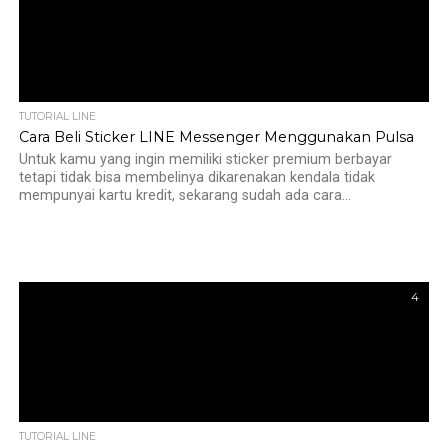
TUTORIAL LINE
Cara Beli Sticker LINE Messenger Menggunakan Pulsa
Untuk kamu yang ingin memiliki sticker premium berbayar
tetapi tidak bisa membelinya dikarenakan kendala tidak
mempunyai kartu kredit, sekarang sudah ada cara...
4
TUTORIAL LINE