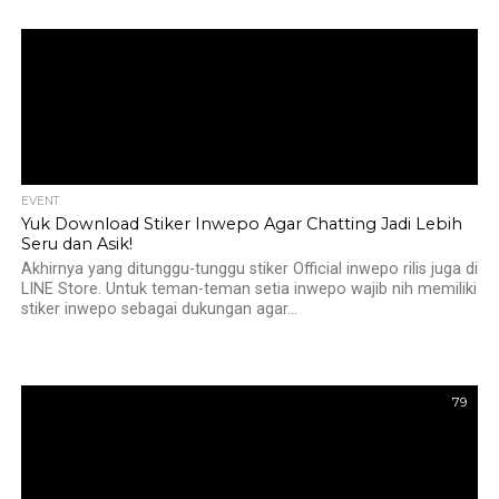
EVENT
Yuk Download Stiker Inwepo Agar Chatting Jadi Lebih
Seru dan Asik!
Akhirnya yang ditunggu-tunggu stiker Official inwepo rilis juga di
LINE Store. Untuk teman-teman setia inwepo wajib nih memiliki
stiker inwepo sebagai dukungan agar...
79