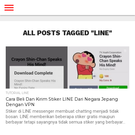
BERANDA
TUTORIAL
TUTORIAL
TUTORIAL
TUTORIAL
TUTORIAL
TUTORIAL
TUTORIAL
TUTORIAL
TUTORIAL
TUTORIAL
TUTORIAL
TUTORIAL
TUTORIAL
TUTORIAL
TUTORIAL
GAMES
DESAIN
ANDROID
IOS
YOUTUBE
INTERNET
WINDOWS
LINUX
MACINTOSH
MESSENGER
BLOGSPOT
WORDPRESS
PEMROGRAMAN
SEO
WEB
ALL POSTS TAGGED "LINE"
SERVER
11
TUTORIAL LINE
Cara Beli Dan Kirim Stiker LINE Dari Negara Jepang
Dengan VPN
Stiker di LINE messenger membuat chatting menjadi tidak
bosan. LINE memberikan beberapa stiker gratis maupun
berbayar tetapi sayangnya tidak semua stiker yang berbayar...