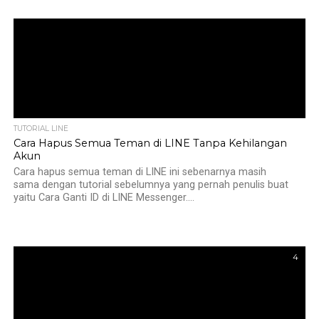
TUTORIAL LINE
Cara Hapus Semua Teman di LINE Tanpa Kehilangan
Akun
Cara hapus semua teman di LINE ini sebenarnya masih
sama dengan tutorial sebelumnya yang pernah penulis buat
yaitu Cara Ganti ID di LINE Messenger....
4