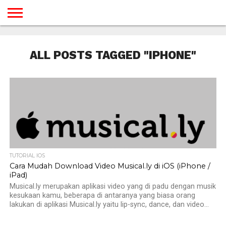
BERANDA
TUTORIAL
TUTORIAL
TUTORIAL
TUTORIAL
TUTORIAL
TUTORIAL
TUTORIAL
TUTORIAL
TUTORIAL
TUTORIAL
TUTORIAL
TUTORIAL
TUTORIAL
TUTORIAL
TUTORIAL
GAMES
DESAIN
ANDROID
IOS
YOUTUBE
INTERNET
WINDOWS
LINUX
MACINTOSH
MESSENGER
BLOGSPOT
WORDPRESS
PEMROGRAMAN
SEO
WEB
ALL POSTS TAGGED "IPHONE"
SERVER
TUTORIAL IOS
Cara Mudah Download Video Musical.ly di iOS (iPhone /
iPad)
Musical.ly merupakan aplikasi video yang di padu dengan musik
kesukaan kamu, beberapa di antaranya yang biasa orang
lakukan di aplikasi Musical.ly yaitu lip-sync, dance, dan video...