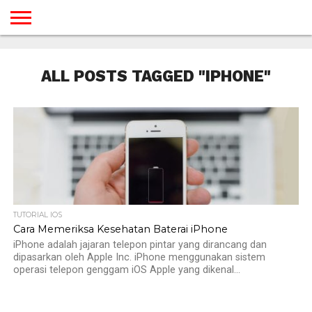
BERANDA
TUTORIAL
TUTORIAL
TUTORIAL
TUTORIAL
TUTORIAL
TUTORIAL
TUTORIAL
TUTORIAL
TUTORIAL
TUTORIAL
TUTORIAL
TUTORIAL
TUTORIAL
TUTORIAL
TUTORIAL
GAMES
DESAIN
ANDROID
IOS
YOUTUBE
INTERNET
WINDOWS
LINUX
MACINTOSH
MESSENGER
BLOGSPOT
WORDPRESS
PEMROGRAMAN
SEO
WEB
ALL POSTS TAGGED "IPHONE"
SERVER
TUTORIAL IOS
Cara Memeriksa Kesehatan Baterai iPhone
iPhone adalah jajaran telepon pintar yang dirancang dan
dipasarkan oleh Apple Inc. iPhone menggunakan sistem
operasi telepon genggam iOS Apple yang dikenal...