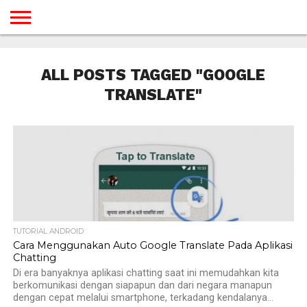
BERANDA
TUTORIAL
TUTORIAL
TUTORIAL
TUTORIAL
TUTORIAL
TUTORIAL
TUTORIAL
TUTORIAL
TUTORIAL
TUTORIAL
TUTORIAL
TUTORIAL
TUTORIAL
TUTORIAL
TUTORIAL
GAMES
DESAIN
ANDROID
IOS
YOUTUBE
INTERNET
WINDOWS
LINUX
MACINTOSH
MESSENGER
BLOGSPOT
WORDPRESS
PEMROGRAMAN
SEO
WEB
ALL POSTS TAGGED "GOOGLE
SERVER
TRANSLATE"
TUTORIAL ANDROID
Cara Menggunakan Auto Google Translate Pada Aplikasi
Chatting
Di era banyaknya aplikasi chatting saat ini memudahkan kita
berkomunikasi dengan siapapun dan dari negara manapun
dengan cepat melalui smartphone, terkadang kendalanya...