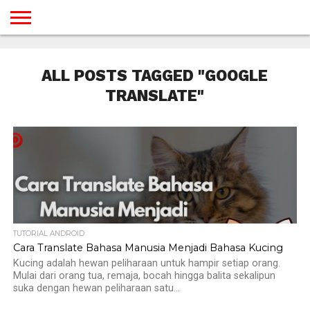
BERANDA
TUTORIAL
TUTORIAL
TUTORIAL
TUTORIAL
TUTORIAL
TUTORIAL
TUTORIAL
TUTORIAL
TUTORIAL
TUTORIAL
TUTORIAL
TUTORIAL
TUTORIAL
TUTORIAL
TUTORIAL
GAMES
DESAIN
ANDROID
IOS
YOUTUBE
INTERNET
WINDOWS
LINUX
MACINTOSH
MESSENGER
BLOGSPOT
WORDPRESS
PEMROGRAMAN
SEO
WEB
ALL POSTS TAGGED "GOOGLE
SERVER
TRANSLATE"
TUTORIAL ANDROID
Cara Translate Bahasa Manusia Menjadi Bahasa Kucing
Kucing adalah hewan peliharaan untuk hampir setiap orang.
Mulai dari orang tua, remaja, bocah hingga balita sekalipun
suka dengan hewan peliharaan satu...