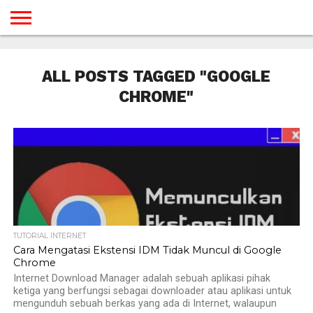
BERANDA
TUTORIAL
TUTORIAL
TUTORIAL
TUTORIAL
TUTORIAL
TUTORIAL
TUTORIAL
TUTORIAL
TUTORIAL
TUTORIAL
TUTORIAL
TUTORIAL
TUTORIAL
TUTORIAL
TUTORIAL
GAMES
DESAIN
ANDROID
IOS
YOUTUBE
INTERNET
WINDOWS
LINUX
MACINTOSH
MESSENGER
BLOGSPOT
WORDPRESS
PEMROGRAMAN
SEO
WEB
ALL POSTS TAGGED "GOOGLE
SERVER
CHROME"
TUTORIAL INTERNET
Cara Mengatasi Ekstensi IDM Tidak Muncul di Google
Chrome
Internet Download Manager adalah sebuah aplikasi pihak
ketiga yang berfungsi sebagai downloader atau aplikasi untuk
mengunduh sebuah berkas yang ada di Internet, walaupun