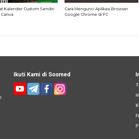
at Kalender Custom Sendiri
Cara Mengunci Aplikasi Browser
 Canva
Google Chrome di PC
Ikuti Kami di Sosmed
I
T
H
p
K
-
F
P