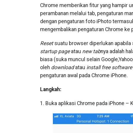
Chrome memberikan fitur yang hampir um
perambanan melalui tab, pengaturan mar
dengan pengaturan foto iPhoto termasuk
mengembalikan pengaturan Chrome ke p
Reset
suatu browser diperlukan apabila 
startup page
atau
new tab
nya adalah hal
biasa (suka muncul selain Google,Yahoo,B
oleh
download
atau
install free software
pengaturan awal pada Chrome iPhone.
Langkah:
1. Buka aplikasi Chrome pada iPhone – K