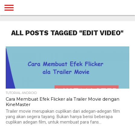
BERANDA
TUTORIAL
TUTORIAL
TUTORIAL
TUTORIAL
TUTORIAL
TUTORIAL
TUTORIAL
TUTORIAL
TUTORIAL
TUTORIAL
TUTORIAL
TUTORIAL
TUTORIAL
TUTORIAL
TUTORIAL
GAMES
DESAIN
ANDROID
IOS
YOUTUBE
INTERNET
WINDOWS
LINUX
MACINTOSH
MESSENGER
BLOGSPOT
WORDPRESS
PEMROGRAMAN
SEO
WEB
ALL POSTS TAGGED "EDIT VIDEO"
SERVER
TUTORIAL ANDROID
Cara Membuat Efek Flicker ala Trailer Movie dengan
KineMaster
Trailer movie merupakan cuplikan dari adegan-adegan film
yang akan segera tayang. Bukan hanya berisi beberapa
cuplikan adegan film, untuk membuat para fans...