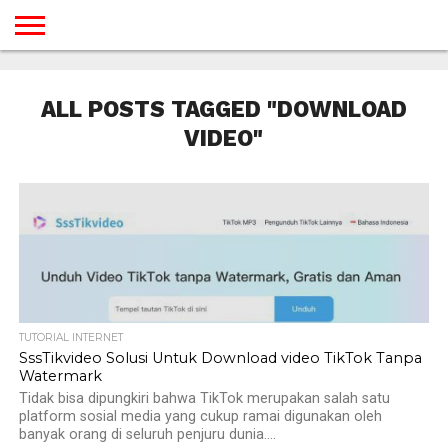
BERANDA
TUTORIAL
TUTORIAL
TUTORIAL
TUTORIAL
TUTORIAL
TUTORIAL
TUTORIAL
TUTORIAL
TUTORIAL
TUTORIAL
TUTORIAL
TUTORIAL
TUTORIAL
TUTORIAL
TUTORIAL
GAMES
DESAIN
ANDROID
IOS
YOUTUBE
INTERNET
WINDOWS
LINUX
MACINTOSH
MESSENGER
BLOGSPOT
WORDPRESS
PEMROGRAMAN
SEO
WEB
ALL POSTS TAGGED "DOWNLOAD
SERVER
VIDEO"
TUTORIAL INTERNET
SssTikvideo Solusi Untuk Download video TikTok Tanpa
Watermark
Tidak bisa dipungkiri bahwa TikTok merupakan salah satu
platform sosial media yang cukup ramai digunakan oleh
banyak orang di seluruh penjuru dunia....