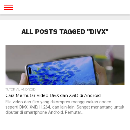
BERANDA
TUTORIAL
TUTORIAL
TUTORIAL
TUTORIAL
TUTORIAL
TUTORIAL
TUTORIAL
TUTORIAL
TUTORIAL
TUTORIAL
TUTORIAL
TUTORIAL
TUTORIAL
TUTORIAL
TUTORIAL
GAMES
DESAIN
ANDROID
IOS
YOUTUBE
INTERNET
WINDOWS
LINUX
MACINTOSH
MESSENGER
BLOGSPOT
WORDPRESS
PEMROGRAMAN
SEO
WEB
ALL POSTS TAGGED "DIVX"
SERVER
TUTORIAL ANDROID
Cara Memutar Video DivX dan XviD di Android
File video dan film yang dikompres menggunakan codec
seperti DivX, XviD, H.264, dan lain-lain. Sangat menantang untuk
diputar di smartphone Android. Pemutar...