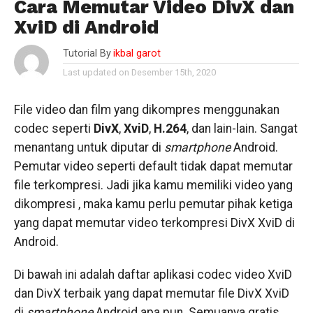
Cara Memutar Video DivX dan
XviD di Android
Tutorial By
ikbal garot
Last updated on Desember 15th, 2020
File video dan film yang dikompres menggunakan
codec seperti
DivX
,
XviD
,
H.264
, dan lain-lain. Sangat
menantang untuk diputar di
smartphone
Android.
Pemutar video seperti default tidak dapat memutar
file terkompresi. Jadi jika kamu memiliki video yang
dikompresi , maka kamu perlu pemutar pihak ketiga
yang dapat memutar video terkompresi DivX XviD di
Android.
Di bawah ini adalah daftar aplikasi codec video XviD
dan DivX terbaik yang dapat memutar file DivX XviD
di
smartphone
Android apa pun. Semuanya gratis