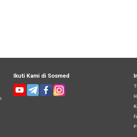
Ikuti Kami di Sosmed
I
T
H
p
K
-
F
P