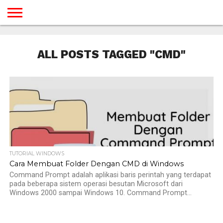
BERANDA
TUTORIAL
TUTORIAL
TUTORIAL
TUTORIAL
TUTORIAL
TUTORIAL
TUTORIAL
TUTORIAL
TUTORIAL
TUTORIAL
TUTORIAL
TUTORIAL
TUTORIAL
TUTORIAL
TUTORIAL
GAMES
DESAIN
ANDROID
IOS
YOUTUBE
INTERNET
WINDOWS
LINUX
MACINTOSH
MESSENGER
BLOGSPOT
WORDPRESS
PEMROGRAMAN
SEO
WEB
ALL POSTS TAGGED "CMD"
SERVER
TUTORIAL WINDOWS
Cara Membuat Folder Dengan CMD di Windows
Command Prompt adalah aplikasi baris perintah yang terdapat
pada beberapa sistem operasi besutan Microsoft dari
Windows 2000 sampai Windows 10. Command Prompt...