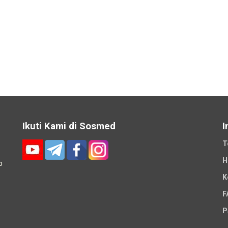
Ikuti Kami di Sosmed
I
T
H
p
K
-
F
P