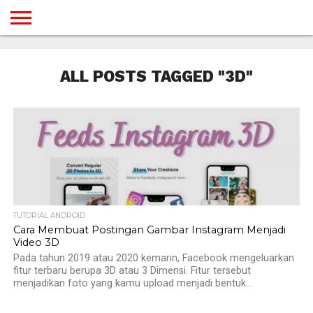
BERANDA
TUTORIAL
TUTORIAL
TUTORIAL
TUTORIAL
TUTORIAL
TUTORIAL
TUTORIAL
TUTORIAL
TUTORIAL
TUTORIAL
TUTORIAL
TUTORIAL
TUTORIAL
TUTORIAL
TUTORIAL
GAMES
DESAIN
ANDROID
IOS
YOUTUBE
INTERNET
WINDOWS
LINUX
MACINTOSH
MESSENGER
BLOGSPOT
WORDPRESS
PEMROGRAMAN
SEO
WEB
ALL POSTS TAGGED "3D"
SERVER
TUTORIAL ANDROID
Cara Membuat Postingan Gambar Instagram Menjadi
Video 3D
Pada tahun 2019 atau 2020 kemarin, Facebook mengeluarkan
fitur terbaru berupa 3D atau 3 Dimensi. Fitur tersebut
menjadikan foto yang kamu upload menjadi bentuk...