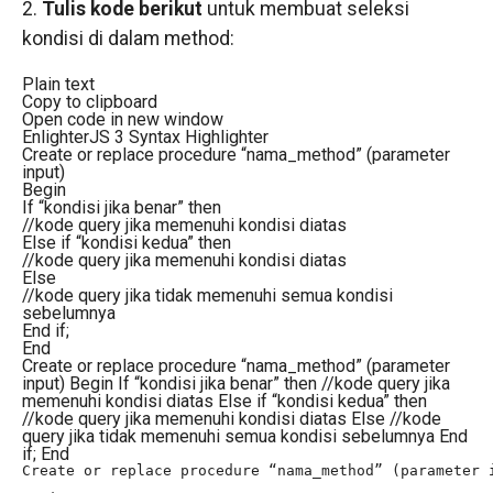
2.
Tulis kode berikut
untuk membuat seleksi
kondisi di dalam method:
Plain text
Copy to clipboard
Open code in new window
EnlighterJS 3 Syntax Highlighter
Create or replace procedure “nama_method” (parameter
input)
Begin
If “kondisi jika benar” then
//kode query jika memenuhi kondisi diatas
Else if “kondisi kedua” then
//kode query jika memenuhi kondisi diatas
Else
//kode query jika tidak memenuhi semua kondisi
sebelumnya
End if;
End
Create or replace procedure “nama_method” (parameter
input) Begin If “kondisi jika benar” then //kode query jika
memenuhi kondisi diatas Else if “kondisi kedua” then
//kode query jika memenuhi kondisi diatas Else //kode
query jika tidak memenuhi semua kondisi sebelumnya End
if; End
Create or replace procedure “nama_method” (parameter i