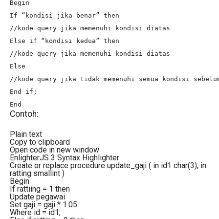
Begin

If “kondisi jika benar” then

//kode query jika memenuhi kondisi diatas

Else if “kondisi kedua” then

//kode query jika memenuhi kondisi diatas

Else

//kode query jika tidak memenuhi semua kondisi sebelum
End if;

End
Contoh:
Plain text
Copy to clipboard
Open code in new window
EnlighterJS 3 Syntax Highlighter
Create or replace procedure update_gaji ( in id1 char(3), in
ratting smallint )
Begin
If rattiing = 1 then
Update pegawai
Set gaji = gaji * 1.05
Where id = id1;