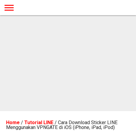
BERANDA
TUTORIAL
TUTORIAL
TUTORIAL
TUTORIAL
TUTORIAL
TUTORIAL
TUTORIAL
TUTORIAL
TUTORIAL
TUTORIAL
TUTORIAL
TUTORIAL
TUTORIAL
TUTORIAL
TUTORIAL
GAMES
DESAIN
ANDROID
IOS
YOUTUBE
INTERNET
WINDOWS
LINUX
MACINTOSH
MESSENGER
BLOGSPOT
WORDPRESS
PEMROGRAMAN
SEO
WEB
SERVER
Home
/
Tutorial LINE
/
Cara Download Sticker LINE
Menggunakan VPNGATE di iOS (iPhone, iPad, iPod)