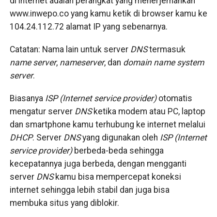
di internet adalah perangkat yang menerjemahkan
www.inwepo.co yang kamu ketik di browser kamu ke
104.24.112.72 alamat IP yang sebenarnya.
Catatan: Nama lain untuk server
DNS
termasuk
name server
,
nameserver
, dan
domain name system
server
.
Biasanya
ISP (Internet service provider)
otomatis
mengatur server
DNS
ketika modem atau PC, laptop
dan smartphone kamu terhubung ke internet melalui
DHCP
. Server
DNS
yang digunakan oleh
ISP (Internet
service provider)
berbeda-beda sehingga
kecepatannya juga berbeda, dengan mengganti
server
DNS
kamu bisa mempercepat koneksi
internet sehingga lebih stabil dan juga bisa
membuka situs yang diblokir.