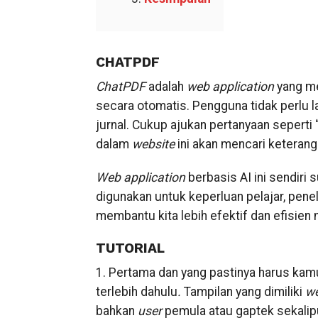
CHATPDF
ChatPDF
adalah
web application
yang m
secara otomatis. Pengguna tidak perlu
jurnal. Cukup ajukan pertanyaan seperti
dalam
website
ini akan mencari keteranga
Web application
berbasis AI ini sendiri
digunakan untuk keperluan pelajar, penel
membantu kita lebih efektif dan efisien m
TUTORIAL
1. Pertama dan yang pastinya harus ka
terlebih dahulu
.
Tampilan yang dimiliki
we
bahkan
user
pemula atau gaptek sekalip