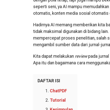
dengan pola tetap, tapi juga mampu beke
seperti seni, ya AI mampu memudahkan 
otomatis, konten media sosial otomatis da
Hadirnya AI memang memberikan kita bany
tidak maksimal digunakan di bidang lain. 
mempercepat proses penelitian, salah s
mengambil sumber data dari jurnal-jurnal
Kita dapat melakukan
review
pada jurnal
Apa itu dan bagaimana cara menggunakann
DAFTAR ISI
ChatPDF
Tutorial
Kesimpulan