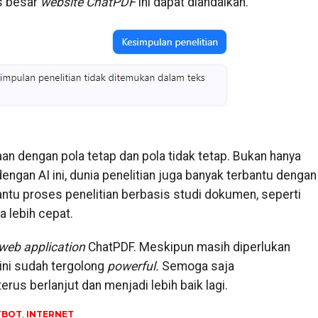
s besar
website ChatPDF
ini dapat diandalkan.
n dengan pola tetap dan pola tidak tetap. Bukan hanya
dengan AI ini, dunia penelitian juga banyak terbantu dengan
ntu proses penelitian berbasis studi dokumen, seperti
a lebih cepat.
web application
ChatPDF. Meskipun masih diperlukan
ini sudah tergolong
powerful.
Semoga saja
 terus berlanjut dan menjadi lebih baik lagi.
TBOT
,
INTERNET