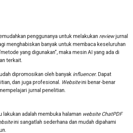
emudahkan penggunanya untuk melakukan
review
jurnal
 lagi menghabiskan banyak untuk membaca keseluruhan
 “metode yang digunakan”, maka mesin AI yang ada di
n terkait.
 sudah dipromosikan oleh banyak
influencer.
Dapat
itian, dan juga profesional.
Website
ini benar-benar
empelajari jurnal penelitian.
mu lakukan adalah membuka halaman
website ChatPDF
bsite
ini sangatlah sederhana dan mudah dipahami
un.