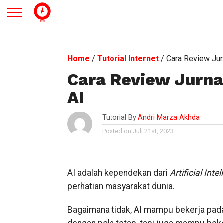
Home
/
Tutorial Internet
/
Cara Review Ju
Cara Review Jurn
AI
Tutorial By
Andri Marza Akhda
Posted on Juli 21st, 2023
AI adalah kependekan dari
Artificial Inte
perhatian masyarakat dunia.
Bagaimana tidak, AI mampu bekerja pada