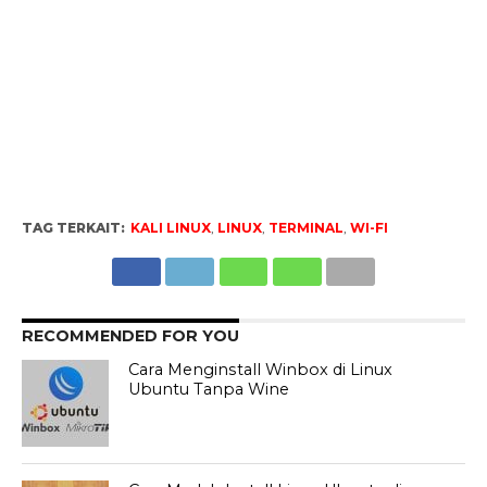
TAG TERKAIT:
KALI LINUX
,
LINUX
,
TERMINAL
,
WI-FI
RECOMMENDED FOR YOU
Cаrа Mеngіnѕtаll Winbox dі Linux
Ubuntu Tаnра Wіnе