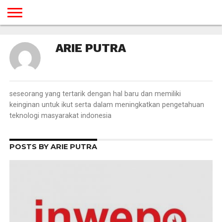
BERANDA
TUTORIAL
TUTORIAL
TUTORIAL
TUTORIAL
TUTORIAL
TUTORIAL
TUTORIAL
TUTORIAL
TUTORIAL
TUTORIAL
TUTORIAL
TUTORIAL
TUTORIAL
TUTORIAL
TUTORIAL
ARIE PUTRA
GAMES
DESAIN
ANDROID
IOS
YOUTUBE
INTERNET
WINDOWS
LINUX
MACINTOSH
MESSENGER
BLOGSPOT
WORDPRESS
PEMROGRAMAN
SEO
WEB
SERVER
seseorang yang tertarik dengan hal baru dan memiliki
keinginan untuk ikut serta dalam meningkatkan pengetahuan
teknologi masyarakat indonesia
POSTS BY ARIE PUTRA