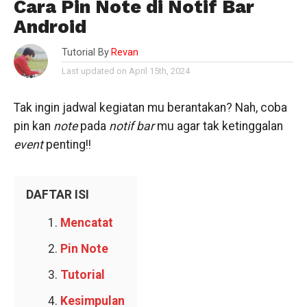
Cara Pin Note di Notif Bar
Android
Tutorial By
Revan
Last updated on April 15th, 2024
Tak ingin jadwal kegiatan mu berantakan? Nah, coba
pin kan
note
pada
notif bar
mu agar tak ketinggalan
event
penting!!
DAFTAR ISI
Mencatat
Pin Note
Tutorial
Kesimpulan