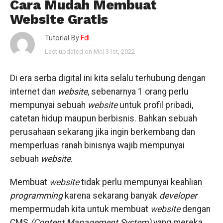
Cara Mudah Membuat
Website Gratis
Tutorial By
Fdl
Last updated on Mei 31st, 2022
Di era serba digital ini kita selalu terhubung dengan
internet dan
website
, sebenarnya 1 orang perlu
mempunyai sebuah
website
untuk profil pribadi,
catetan hidup maupun berbisnis. Bahkan sebuah
perusahaan sekarang jika ingin berkembang dan
memperluas ranah binisnya wajib mempunyai
sebuah
website
.
Membuat
website
tidak perlu mempunyai keahlian
programming
karena sekarang banyak
developer
mempermudah kita untuk membuat
website
dengan
CMS
(Content Management System)
yang mereka