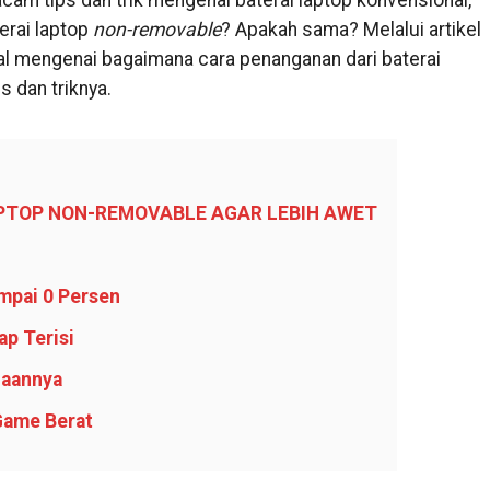
am tips dan trik mengenai baterai laptop konvensional,
erai laptop
non-removable
? Apakah sama? Melalui artikel
 hal mengenai bagaimana cara penanganan dari baterai
ps dan triknya.
PTOP NON-REMOVABLE AGAR LEBIH AWET
mpai 0 Persen
ap Terisi
naannya
 Game Berat