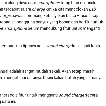
 isi ulang daya agar
smartphone
tetap bisa di gunakan.
an terdapat suara
charge
ketika kita mencolokan
usb
harge
bawaan memang kebanyakan biasa – biasa saja
sebagian pengguna banyak yang bosan dan berfikir untuk
ipe
smartphone
belum mendukung fitur untuk menganti
n membagikan tipsnya agar
sound charge
kalian jadi lebih
ual adalah sangat mudah sekali. Akan tetapi masih
m mengetahui caranya. Disini kalian butuh yang namanya
 tersedia fitur untuk mengganti
sound
charge
secara
satu ini.