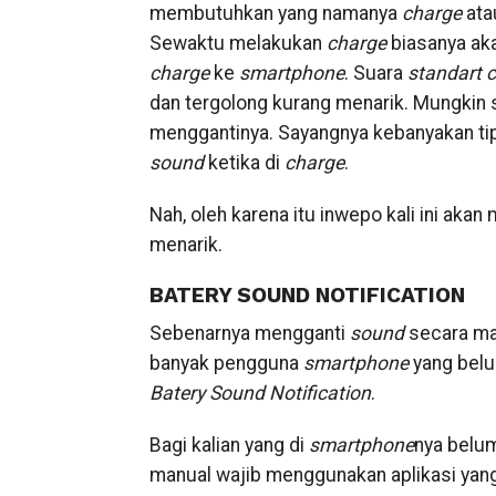
membutuhkan yang namanya
charge
atau
Sewaktu melakukan
charge
biasanya ak
charge
ke
smartphone
. Suara
standart
c
dan tergolong kurang menarik. Mungkin 
menggantinya. Sayangnya kebanyakan t
sound
ketika di
charge
.
Nah, oleh karena itu inwepo kali ini aka
menarik.
BATERY SOUND NOTIFICATION
Sebenarnya mengganti
sound
secara man
banyak pengguna
smartphone
yang belu
Batery
Sound
Notification
.
Bagi kalian yang di
smartphone
nya belum
manual wajib menggunakan aplikasi yang 