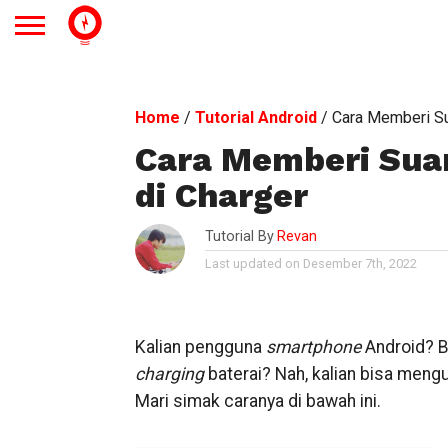
Home
/
Tutorial Android
/
Cara Memberi Su
Cara Memberi Sua
di Charger
Tutorial By
Revan
Last updated on Desember 7th, 2022
Kalian pengguna
smartphone
Android? 
charging
baterai? Nah, kalian bisa men
Mari simak caranya di bawah ini.