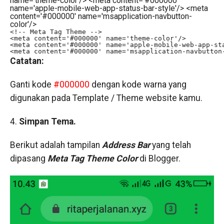
name='theme-color'/> <meta content='#000000'
name='apple-mobile-web-app-status-bar-style'/> <meta
content='#000000' name='msapplication-navbutton-
color'/>
<!-- Meta Tag Theme -->

<meta content='#000000' name='theme-color'/>

<meta content='#000000' name='apple-mobile-web-app-sta
<meta content='#000000' name='msapplication-navbutton
Catatan:
Ganti kode
#000000
dengan kode warna yang
digunakan pada Template / Theme website kamu.
4.
Simpan Tema.
Berikut adalah tampilan
Address Bar
yang telah
dipasang
Meta Tag Theme Color
di Blogger.