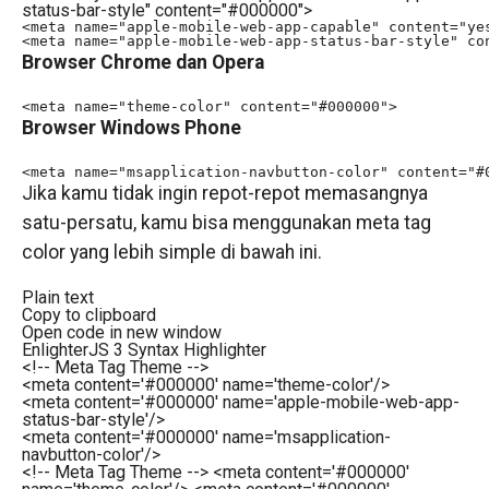
status-bar-style" content="#000000">
<meta name="apple-mobile-web-app-capable" content="yes
<meta name="apple-mobile-web-app-status-bar-style" co
Browser Chrome dan Opera
<meta name="theme-color" content="#000000">
Browser Windows Phone
<meta name="msapplication-navbutton-color" content="#
Jika kamu tidak ingin repot-repot memasangnya
satu-persatu, kamu bisa menggunakan meta tag
color yang lebih simple di bawah ini.
Plain text
Copy to clipboard
Open code in new window
EnlighterJS 3 Syntax Highlighter
<!-- Meta Tag Theme -->
<
meta
content
=
'#000000'
name
=
'theme-color'
/>
<
meta
content
=
'#000000'
name
=
'apple-mobile-web-app-
status-bar-style'
/>
<
meta
content
=
'#000000'
name
=
'msapplication-
navbutton-color'
/>
<!-- Meta Tag Theme --> <meta content='#000000'