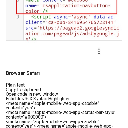
Browser Safari
Plain text
Copy to clipboard
Open code in new window
EnlighterJS 3 Syntax Highlighter
<
meta
name
=
"apple-mobile-web-app-capable"
content
=
"yes"
>
<
meta
name
=
"apple-mobile-web-app-status-bar-style"
content
=
"#000000"
>
<meta name="apple-mobile-web-app-capable"
content="yes"> <meta name="apple-mobile-web-app-