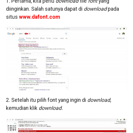
1. Pertama, kita perlu
download
file
font
yang
diinginkan. Salah satunya dapat di
download
pada
situs
www.dafont.com
2. Setelah itu pilih font yang ingin di
download
,
kemudian klik
download.