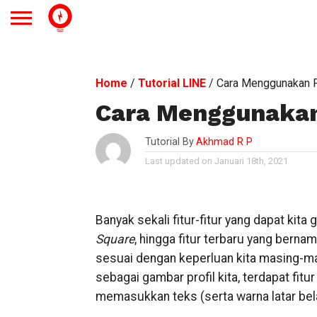
Home
/
Tutorial LINE
/
Cara Menggunakan Fi
Cara Menggunakan F
Tutorial By
Akhmad R P
Last updated on Januari 18th, 2021
Banyak sekali fitur-fitur yang dapat kita
Square
, hingga fitur terbaru yang berna
sesuai dengan keperluan kita masing-m
sebagai gambar profil kita, terdapat fit
memasukkan teks (serta warna latar bela