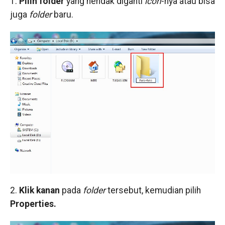
1.
Pilih folder
yang hendak diganti
icon
-nya atau bisa
juga
folder
baru.
2.
Klik kanan
pada
folder
tersebut, kemudian pilih
Properties.