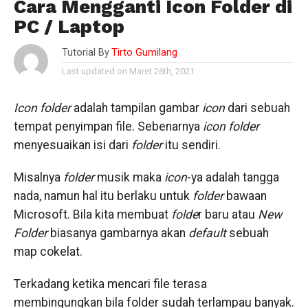
Cara Mengganti Icon Folder di
PC / Laptop
Tutorial By
Tirto Gumilang
Last updated on Maret 26th, 2021
Icon folder
adalah tampilan gambar
icon
dari sebuah
tempat penyimpan file. Sebenarnya
icon folder
menyesuaikan isi dari
folder
itu sendiri.
Misalnya
folder
musik maka
icon
-ya adalah tangga
nada, namun hal itu berlaku untuk
folder
bawaan
Microsoft. Bila kita membuat
folde
r baru atau
New
Folder
biasanya gambarnya akan
default
sebuah
map cokelat.
Terkadang ketika mencari file terasa
membingungkan bila folder sudah terlampau banyak.